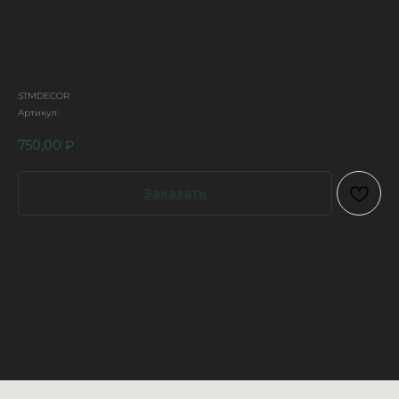
щетка пластиковая прозрачная
прямоугольная 100 х 240 мм
STMDECOR
Артикул:
750,00
₽
Заказать
Преимущества:
идеально подходит для текстурных красок, гладкая кельма из
пластика средней жесткости
размер 240 х 100 мм
производство Италия