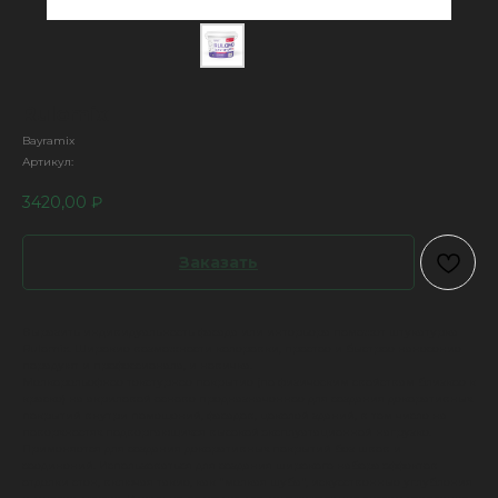
Rulomix
Bayramix
Артикул:
3420,00
₽
Заказать
Выразить индивидуальность фасада или интерьера поможет штукатурка
Rulomix. Широкие возможности колеровки, простое и быстрое нанесение
порадуют и профессионала, и новичка.
Мелкорельефное текстурное покрытие (по физическим свойствам близкое к
краске) на акриловой основе предназначенное для создания декоративных
покрытий внутри помещений, фасадов, цоколей зданий, в том числе на
поверхностях подвергающихся высокой эксплуатационной нагрузке.
Применяется для создания декоративных покрытий без швов и
соединений. Использоваться для создания широкого набора эффектов
отделки стен, включая такие, как "мелкая шуба", искусственные углубления