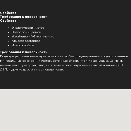
и многие другие. Идеально подходит для декорирования систем утепления
фасадов "мокрого" типа.
Вес: 15 кг
Свойства
Требования к поверхности
Свойства
Экологически чистое
Паропроницаемое
Устойчиво к УФ-излучению
Атмосферостойкое
Износостойкое
Требования к поверхности
Подходит для нанесения практически на любые предварительно подготовленные
минеральные осно-вания (бетон, бетонные блоки, кирпичная кладка, це-мент,
цементная штукатурка, гипс, гипсовые и гипсокартонные плиты), а также ДСП,
ДВП, и другие деревянные поверхности.